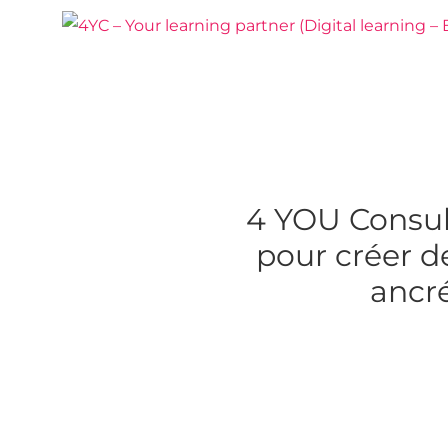
Passer
au
contenu
4 YOU Consult
pour créer d
ancré