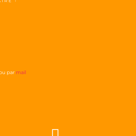
IRE •
 ou par
mail